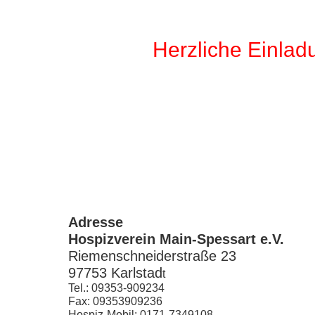
Herzliche Einlad
Adresse
Hospizverein Main-Spessart e.V.
R
iemenschneiderstraße 23
97753 Karlstad
t
Tel.: 09353-909234
Fax: 09353909236
Hospiz-Mobil: 0171-7349108